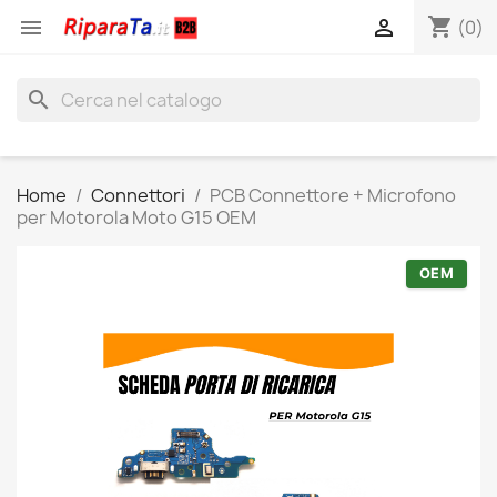
shopping_cart


(0)
search
Home
Connettori
PCB Connettore + Microfono
per Motorola Moto G15 OEM
OEM