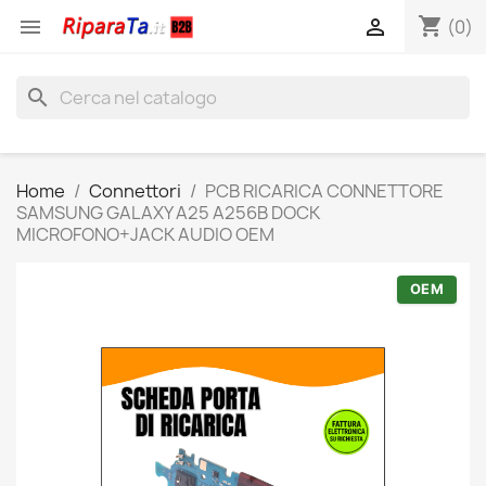
shopping_cart


(0)
search
Home
Connettori
PCB RICARICA CONNETTORE
SAMSUNG GALAXY A25 A256B DOCK
MICROFONO+JACK AUDIO OEM
OEM