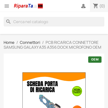
shopping_cart


(0)
search
Home
Connettori
PCB RICARICA CONNETTORE
SAMSUNG GALAXY A35 A356 DOCK MICROFONO OEM
OEM