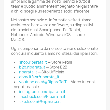
ampliano la gamma dei nostri servizi e tutto il
team è quotidianamente impegnato nel garantire
a chi ci sceglie un'esperienza soddisfacente.
Nel nostro negozio di informatica effettuiamo
assistenza hardware e software, su dispositivi
elettronici quali Smartphone, Pc, Tablet,
Notebook, Android, Windows, iOS, Linux e
MacOS.
Ogni componente da noi scelto viene selezionato
con cura in quanto siamo noi stessi dei riparatori.
shop.riparata.it
— Store Retail
b2b.riparata.it
— Store B2B
riparata.it
— Sito Ufficiale
ebay.it/usr/riparata_it
youtube.com/@RiparaTaIT
— Video tutorial,
segui il canale
instagram.com/riparata.it
facebook.com/RiparaTa.it
tiktok.com/@riparata.it