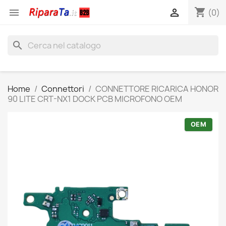
shopping_cart


(0)
search
Home
Connettori
CONNETTORE RICARICA HONOR
90 LITE CRT-NX1 DOCK PCB MICROFONO OEM
OEM