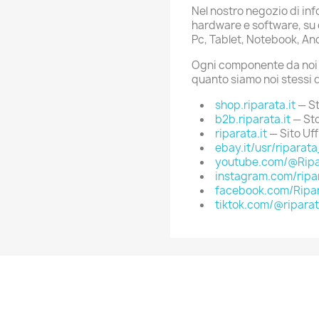
Nel nostro negozio di in
hardware e software, su d
Pc, Tablet, Notebook, An
Ogni componente da noi s
quanto siamo noi stessi d
shop.riparata.it
— St
b2b.riparata.it
— St
riparata.it
— Sito Uff
ebay.it/usr/riparata
youtube.com/@Ripa
instagram.com/ripar
facebook.com/Ripar
tiktok.com/@riparat