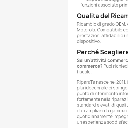
funzioni associate prim
Qualita del Rica
Ricambio di grado
OEM
,
Motorola. Compatibile co
prestazioni affidabili e 
dispositivo.
Perché Scegliere
Sei un'attività commerc
commerce?
Puoi richied
fiscale.
RiparaTa nasce nel 2011, 
pluridecennale ci spingo
punto di riferimento info
fortemente nella ripara
standard elevati di quali
dati ampliano la gamma dei
quotidianamente impegnat
un'esperienza soddisfac