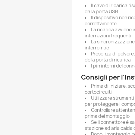
Il cavo di ricarica r
dalla porta USB
Il dispositivo non ri
correttamente
La ricarica avviene 
interruzioni frequenti
La sincronizzazione 
interrompe
Presenza di polvere, 
della porta di ricarica
I pin interni del co
Consigli per l'In
Prima di iniziare, sc
cortocircuiti
Utilizzare strumenti
per proteggere i comp
Controllare attentame
prima del montaggio
Se il connettore è s
stazione ad aria calda
Dopo il montaggio, te