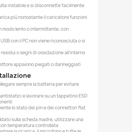
isulta instabile e si disconnette facilmente
carica più nonostante il caricatore funzioni
in modo lento o intermittente, con
USB con il PC non viene riconosciuta o si
residui o segni di ossidazione all'interno
nnettore appaiono piegati o danneggiati
stallazione
ollegare sempre la batteria per evitare
 antistatici e lavorare su un tappetino ESD
onenti
nte lo stato dei pin e dei connettori flat
aldato sulla scheda madre, utilizzare una
 con temperatura controllata
stare la ricarica, il microfono e tutte le