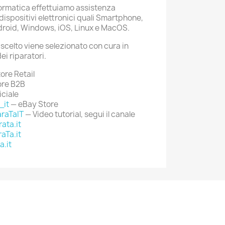
formatica effettuiamo assistenza
ispositivi elettronici quali Smartphone,
droid, Windows, iOS, Linux e MacOS.
celto viene selezionato con cura in
ei riparatori.
ore Retail
ore B2B
iciale
_it
— eBay Store
raTaIT
— Video tutorial, segui il canale
ata.it
aTa.it
a.it