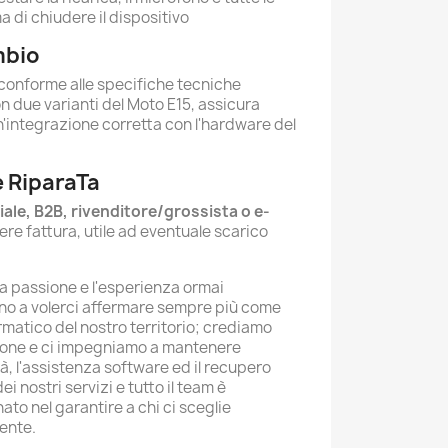
a di chiudere il dispositivo
mbio
 conforme alle specifiche tecniche
n due varianti del Moto E15, assicura
un'integrazione corretta con l'hardware del
 RiparaTa
iale, B2B, rivenditore/grossista o e-
ere fattura, utile ad eventuale scarico
la passione e l'esperienza ormai
no a volerci affermare sempre più come
rmatico del nostro territorio; crediamo
zione e ci impegniamo a mantenere
tà, l'assistenza software ed il recupero
 nostri servizi e tutto il team è
o nel garantire a chi ci sceglie
ente.