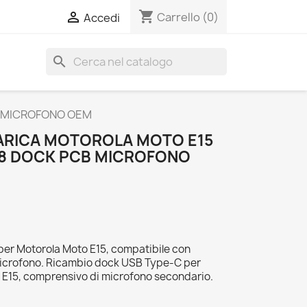
shopping_cart

Carrello
(0)
Accedi
search
B MICROFONO OEM
ARICA MOTOROLA MOTO E15
-8 DOCK PCB MICROFONO
per Motorola Moto E15, compatibile con
icrofono. Ricambio dock USB Type-C per
o E15, comprensivo di microfono secondario.