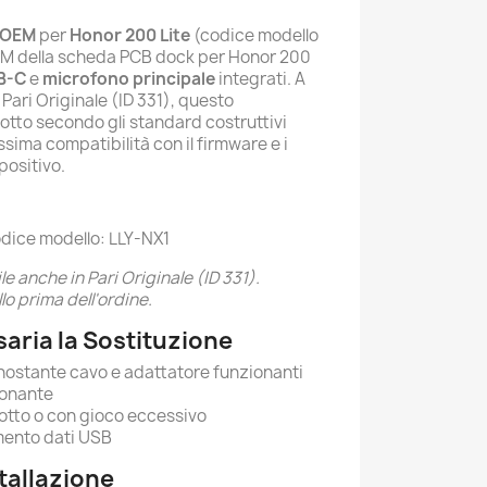
a OEM
per
Honor 200 Lite
(codice modello
OEM della scheda PCB dock per Honor 200
B-C
e
microfono principale
integrati. A
 Pari Originale (ID 331), questo
to secondo gli standard costruttivi
sima compatibilità con il firmware e i
spositivo.
dice modello: LLY-NX1
e anche in Pari Originale (ID 331).
lo prima dell'ordine.
aria la Sostituzione
nostante cavo e adattatore funzionanti
ionante
tto o con gioco eccessivo
imento dati USB
stallazione