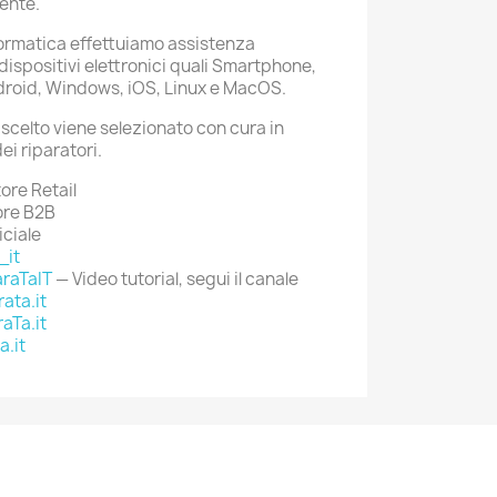
ente.
formatica effettuiamo assistenza
ispositivi elettronici quali Smartphone,
droid, Windows, iOS, Linux e MacOS.
celto viene selezionato con cura in
ei riparatori.
ore Retail
ore B2B
iciale
_it
raTaIT
— Video tutorial, segui il canale
ata.it
aTa.it
a.it