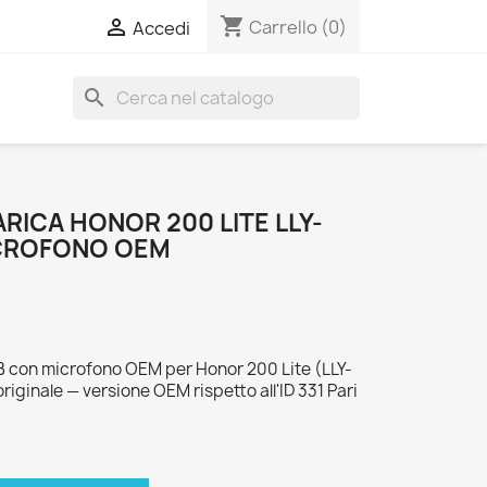
shopping_cart

Carrello
(0)
Accedi
search
ICA HONOR 200 LITE LLY-
ICROFONO OEM
B con microfono OEM per Honor 200 Lite (LLY-
iginale — versione OEM rispetto all'ID 331 Pari