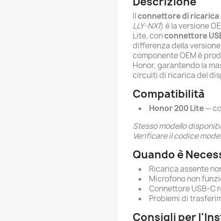
Descrizione
Il
connettore di ricaric
LLY-NX1
) è la versione 
Lite, con
connettore US
differenza della versione
componente OEM è prodot
Honor, garantendo la mas
circuiti di ricarica del di
Compatibilità
Honor 200 Lite
— co
Stesso modello disponibil
Verificare il codice model
Quando è Necess
Ricarica assente no
Microfono non funz
Connettore USB-C ro
Problemi di trasfer
Consigli per l'In