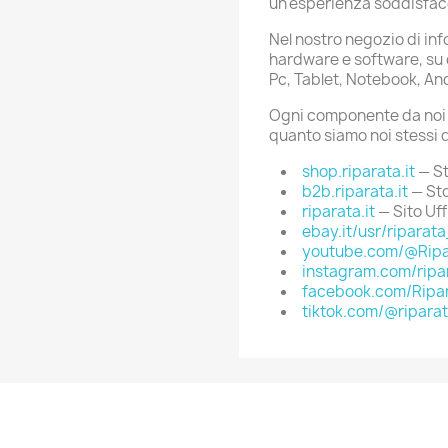
un'esperienza soddisfac
Nel nostro negozio di in
hardware e software, su d
Pc, Tablet, Notebook, An
Ogni componente da noi s
quanto siamo noi stessi d
shop.riparata.it
— St
b2b.riparata.it
— St
riparata.it
— Sito Uff
ebay.it/usr/riparata
youtube.com/@Ripa
instagram.com/ripar
facebook.com/Ripar
tiktok.com/@riparat