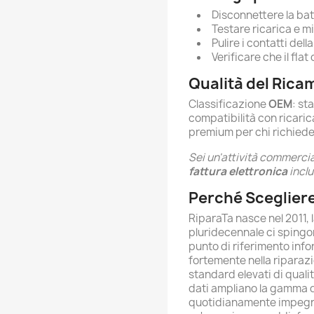
Disconnettere la bat
Testare ricarica e m
Pulire i contatti de
Verificare che il fla
Qualità del Rica
Classificazione
OEM
: st
compatibilità con ricaric
premium per chi richiede
Sei un'attività commercia
fattura elettronica
inclu
Perché Scegliere
RiparaTa nasce nel 2011, 
pluridecennale ci spingo
punto di riferimento info
fortemente nella ripara
standard elevati di quali
dati ampliano la gamma dei
quotidianamente impegnat