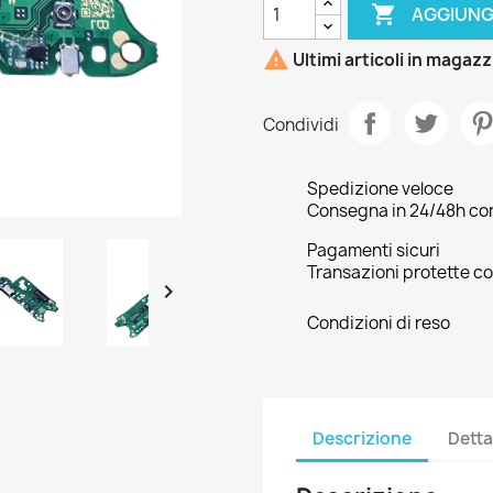

AGGIUNG

Ultimi articoli in magaz
Condividi
Spedizione veloce
Consegna in 24/48h con 
Pagamenti sicuri
Transazioni protette co

Condizioni di reso
Descrizione
Detta