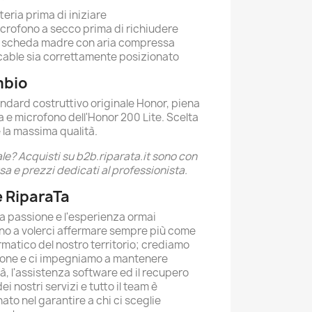
teria prima di iniziare
icrofono a secco prima di richiudere
lla scheda madre con aria compressa
t cable sia correttamente posizionato
mbio
andard costruttivo originale Honor, piena
a e microfono dell'Honor 200 Lite. Scelta
 la massima qualità.
le? Acquisti su b2b.riparata.it sono con
sa e prezzi dedicati al professionista.
 RiparaTa
la passione e l'esperienza ormai
no a volerci affermare sempre più come
rmatico del nostro territorio; crediamo
zione e ci impegniamo a mantenere
tà, l'assistenza software ed il recupero
 nostri servizi e tutto il team è
o nel garantire a chi ci sceglie