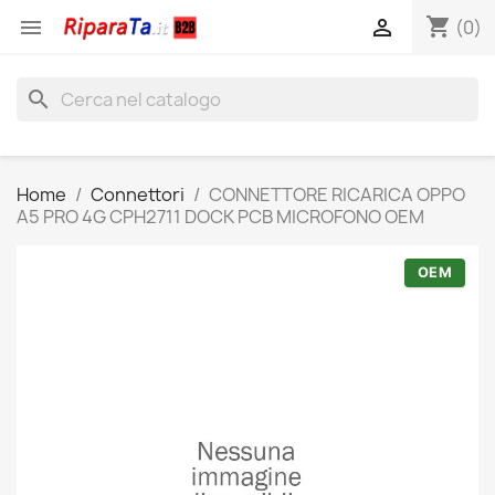
shopping_cart


(0)
search
Home
Connettori
CONNETTORE RICARICA OPPO
A5 PRO 4G CPH2711 DOCK PCB MICROFONO OEM
OEM