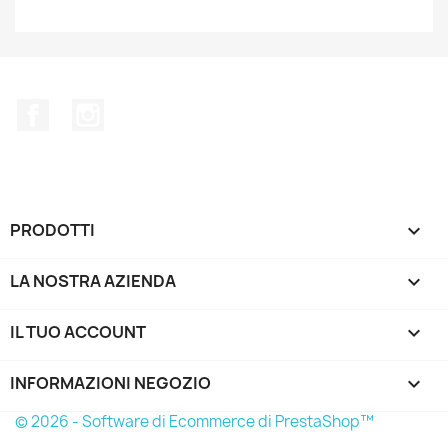
Facebook
Instagram
PRODOTTI

LA NOSTRA AZIENDA

IL TUO ACCOUNT

INFORMAZIONI NEGOZIO
keyboard_arrow_down
© 2026 - Software di Ecommerce di PrestaShop™