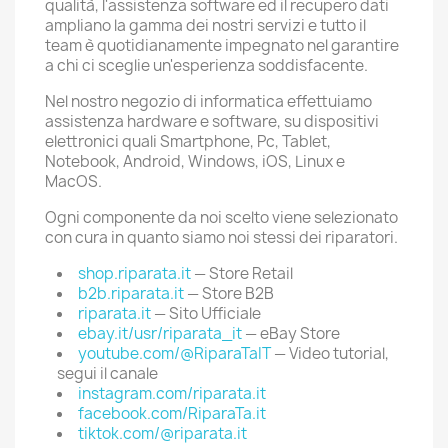
qualità, l'assistenza software ed il recupero dati
ampliano la gamma dei nostri servizi e tutto il
team è quotidianamente impegnato nel garantire
a chi ci sceglie un'esperienza soddisfacente.
Nel nostro negozio di informatica effettuiamo
assistenza hardware e software, su dispositivi
elettronici quali Smartphone, Pc, Tablet,
Notebook, Android, Windows, iOS, Linux e
MacOS.
Ogni componente da noi scelto viene selezionato
con cura in quanto siamo noi stessi dei riparatori.
shop.riparata.it
— Store Retail
b2b.riparata.it
— Store B2B
riparata.it
— Sito Ufficiale
ebay.it/usr/riparata_it
— eBay Store
youtube.com/@RiparaTaIT
— Video tutorial,
segui il canale
instagram.com/riparata.it
facebook.com/RiparaTa.it
tiktok.com/@riparata.it