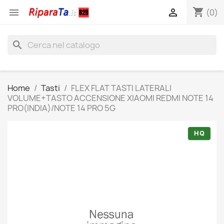
shopping_cart


(0)
search
Home
Tasti
FLEX FLAT TASTI LATERALI
VOLUME+TASTO ACCENSIONE XIAOMI REDMI NOTE 14
PRO(INDIA)/NOTE 14 PRO 5G
HQ