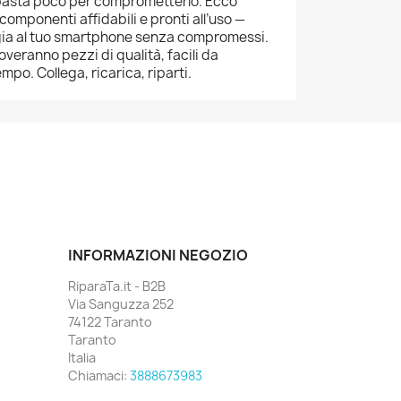
i: basta poco per comprometterlo. Ecco
omponenti affidabili e pronti all’uso —
rgia al tuo smartphone senza compromessi.
overanno pezzi di qualità, facili da
empo. Collega, ricarica, riparti.
INFORMAZIONI NEGOZIO
RiparaTa.it - B2B
Via Sanguzza 252
74122 Taranto
Taranto
Italia
Chiamaci:
3888673983