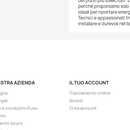
dei punti più sollecitat
perché proponiamo solo c
ideali per riportare ene
Tecnici e appassionati tr
installare e durevoli nel t
OSTRA AZIENDA
IL TUO ACCOUNT
gna
Tracciamento ordine
gali
Accedi
i e condizioni d'uso
Crea account
amo
ento sicuro