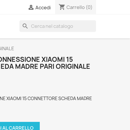
shopping_cart

Carrello
(0)
Accedi
search
GINALE
ONNESSIONE XIAOMI 15
DA MADRE PARI ORIGINALE
ONE XIAOMI 15 CONNETTORE SCHEDA MADRE
I AL CARRELLO