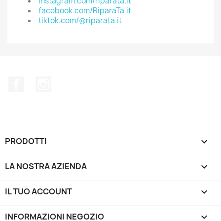
instagram.com/riparata.it
facebook.com/RiparaTa.it
tiktok.com/@riparata.it
Facebook
Instagram
PRODOTTI

LA NOSTRA AZIENDA

IL TUO ACCOUNT

INFORMAZIONI NEGOZIO
keyboard_arrow_down