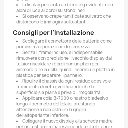
Il display presenta un bleeding evidente con
aloni di luce ai bordi su sfondi neri.
Si osservano crepe ramificate sul vetro che
distorcono le immagini sottostanti.
Consigli per l'Installazione
Scollegare il connettore della batteria come
primissima operazione di sicurezza.
Senza il frame incluso, è indispensabile
rimuovere con precisione il vecchio display dal
telaio: riscaldare i bordi con un phon per
ammorbidire la colla, quindi inserire un plettro in
plastica per separare il pannello.
Ripulire il chassis da ogni residuo adesivo e
frammento di vetro, verificando che la
superficie sia piana e priva di irregolarità.
Applicare colla B-7000 o nastro biadesivo
lungo il perimetro del telaio, prestando
attenzione a non ostruire la griglia
dell'altoparlante inferiore.
Collegare il nuovo display alla scheda madre
per un test preliminare: accendere il telefono e