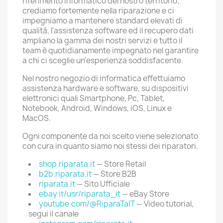
riferimento informatico del nostro territorio;
crediamo fortemente nella riparazione e ci
impegniamo a mantenere standard elevati di
qualità, l'assistenza software ed il recupero dati
ampliano la gamma dei nostri servizi e tutto il
team è quotidianamente impegnato nel garantire
a chi ci sceglie un'esperienza soddisfacente.
Nel nostro negozio di informatica effettuiamo
assistenza hardware e software, su dispositivi
elettronici quali Smartphone, Pc, Tablet,
Notebook, Android, Windows, iOS, Linux e
MacOS.
Ogni componente da noi scelto viene selezionato
con cura in quanto siamo noi stessi dei riparatori.
shop.riparata.it
— Store Retail
b2b.riparata.it
— Store B2B
riparata.it
— Sito Ufficiale
ebay.it/usr/riparata_it
— eBay Store
youtube.com/@RiparaTaIT
— Video tutorial,
segui il canale