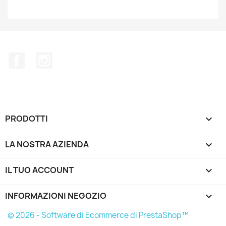
Facebook
Instagram
PRODOTTI

LA NOSTRA AZIENDA

IL TUO ACCOUNT

INFORMAZIONI NEGOZIO
keyboard_arrow_down
© 2026 - Software di Ecommerce di PrestaShop™