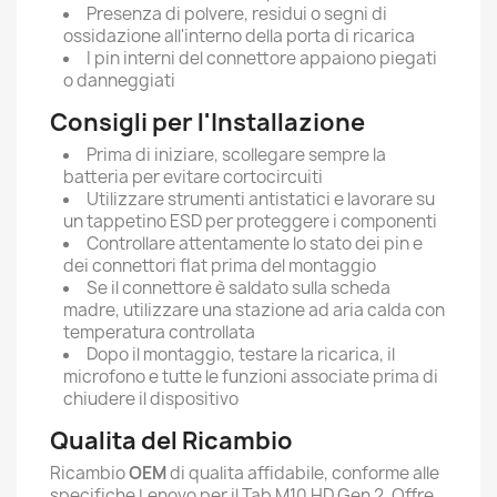
Presenza di polvere, residui o segni di
ossidazione all'interno della porta di ricarica
I pin interni del connettore appaiono piegati
o danneggiati
Consigli per l'Installazione
Prima di iniziare, scollegare sempre la
batteria per evitare cortocircuiti
Utilizzare strumenti antistatici e lavorare su
un tappetino ESD per proteggere i componenti
Controllare attentamente lo stato dei pin e
dei connettori flat prima del montaggio
Se il connettore è saldato sulla scheda
madre, utilizzare una stazione ad aria calda con
temperatura controllata
Dopo il montaggio, testare la ricarica, il
microfono e tutte le funzioni associate prima di
chiudere il dispositivo
Qualita del Ricambio
Ricambio
OEM
di qualita affidabile, conforme alle
specifiche Lenovo per il Tab M10 HD Gen 2. Offre