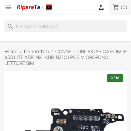
shopping_cart


(0)
search
Home
Connettori
CONNETTORE RICARICA HONOR
400 LITE ABR-NX1 ABR-N31C1 PCB MICROFONO
LETTORE SIM
OEM