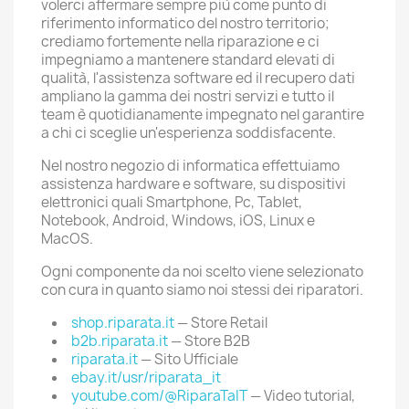
volerci affermare sempre più come punto di
riferimento informatico del nostro territorio;
crediamo fortemente nella riparazione e ci
impegniamo a mantenere standard elevati di
qualità, l'assistenza software ed il recupero dati
ampliano la gamma dei nostri servizi e tutto il
team è quotidianamente impegnato nel garantire
a chi ci sceglie un'esperienza soddisfacente.
Nel nostro negozio di informatica effettuiamo
assistenza hardware e software, su dispositivi
elettronici quali Smartphone, Pc, Tablet,
Notebook, Android, Windows, iOS, Linux e
MacOS.
Ogni componente da noi scelto viene selezionato
con cura in quanto siamo noi stessi dei riparatori.
shop.riparata.it
— Store Retail
b2b.riparata.it
— Store B2B
riparata.it
— Sito Ufficiale
ebay.it/usr/riparata_it
youtube.com/@RiparaTaIT
— Video tutorial,