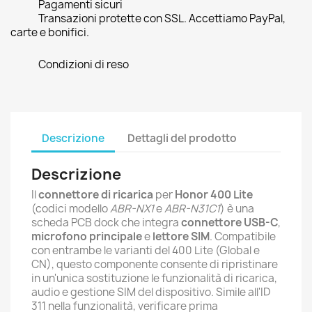
Pagamenti sicuri
Transazioni protette con SSL. Accettiamo PayPal,
carte e bonifici.
Condizioni di reso
Descrizione
Dettagli del prodotto
Descrizione
Il
connettore di ricarica
per
Honor 400 Lite
(codici modello
ABR-NX1
e
ABR-N31C1
) è una
scheda PCB dock che integra
connettore USB-C
,
microfono principale
e
lettore SIM
. Compatibile
con entrambe le varianti del 400 Lite (Global e
CN), questo componente consente di ripristinare
in un'unica sostituzione le funzionalità di ricarica,
audio e gestione SIM del dispositivo. Simile all'ID
311 nella funzionalità, verificare prima