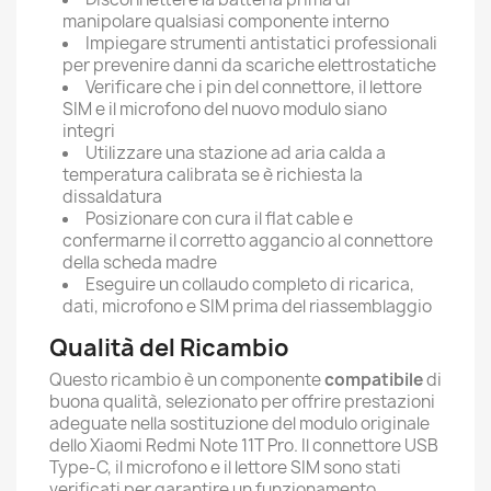
manipolare qualsiasi componente interno
Impiegare strumenti antistatici professionali
per prevenire danni da scariche elettrostatiche
Verificare che i pin del connettore, il lettore
SIM e il microfono del nuovo modulo siano
integri
Utilizzare una stazione ad aria calda a
temperatura calibrata se è richiesta la
dissaldatura
Posizionare con cura il flat cable e
confermarne il corretto aggancio al connettore
della scheda madre
Eseguire un collaudo completo di ricarica,
dati, microfono e SIM prima del riassemblaggio
Qualità del Ricambio
Questo ricambio è un componente
compatibile
di
buona qualità, selezionato per offrire prestazioni
adeguate nella sostituzione del modulo originale
dello Xiaomi Redmi Note 11T Pro. Il connettore USB
Type-C, il microfono e il lettore SIM sono stati
verificati per garantire un funzionamento