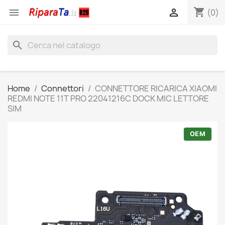
shopping_cart


(0)
search
Home
Connettori
CONNETTORE RICARICA XIAOMI
REDMI NOTE 11T PRO 22041216C DOCK MIC LETTORE
SIM
OEM