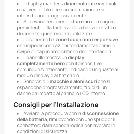
Il display manifesta
linee colorate verticali
rosa, verdi o blu che non scompaiono e si
intensificano progressivamente
Si rilevano fenomeni di
burn-in
con sagome
persistenti della tastiera, della barra di stato o
di icone frequentemente utilizzate
Lo schermo ha
zone touch non responsive
che impediscono azioni fondamentali come lo
swipe e il tap in aree critiche dell'interfaccia
Il pannello mostra un
display
completamente nero
con il dispositivo
comunque funzionante, indicando un guasto al
modulo display o al flat cable
Sono visibili
macchie e aloni scuri
che si
espandono progressivamente, tipici di un
danno da impatto al pannello LCD interno
Consigli per l'Installazione
Avviare la procedura con la
disconnessione
della batteria
, rimuovendo con uno spudger il
connettore dalla scheda logica per lavorare in
condizioni di sicurezza