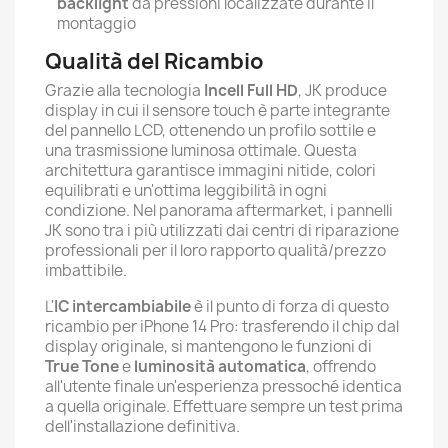
backlight
da pressioni localizzate durante il
montaggio
Qualità del Ricambio
Grazie alla tecnologia
Incell Full HD
, JK produce
display in cui il sensore touch è parte integrante
del pannello LCD, ottenendo un profilo sottile e
una trasmissione luminosa ottimale. Questa
architettura garantisce immagini nitide, colori
equilibrati e un'ottima leggibilità in ogni
condizione. Nel panorama aftermarket, i pannelli
JK sono tra i più utilizzati dai centri di riparazione
professionali per il loro rapporto qualità/prezzo
imbattibile.
L'
IC intercambiabile
è il punto di forza di questo
ricambio per iPhone 14 Pro: trasferendo il chip dal
display originale, si mantengono le funzioni di
True Tone
e
luminosità automatica
, offrendo
all'utente finale un'esperienza pressoché identica
a quella originale. Effettuare sempre un test prima
dell'installazione definitiva.