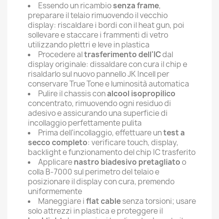
Essendo un ricambio
senza frame
,
preparare il telaio rimuovendo il vecchio
display: riscaldare i bordi con il heat gun, poi
sollevare e staccare i frammenti di vetro
utilizzando plettri e leve in plastica
Procedere al
trasferimento dell'IC
dal
display originale: dissaldare con cura il chip e
risaldarlo sul nuovo pannello JK Incell per
conservare True Tone e luminosità automatica
Pulire il chassis con
alcool isopropilico
concentrato, rimuovendo ogni residuo di
adesivo e assicurando una superficie di
incollaggio perfettamente pulita
Prima dell'incollaggio, effettuare un
test a
secco completo
: verificare touch, display,
backlight e funzionamento del chip IC trasferito
Applicare
nastro biadesivo pretagliato
o
colla B-7000 sul perimetro del telaio e
posizionare il display con cura, premendo
uniformemente
Maneggiare i
flat cable
senza torsioni; usare
solo attrezzi in plastica e proteggere il