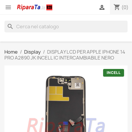
shopping_cart


(0)
search
Home
Display
DISPLAY LCD PER APPLE IPHONE 14
PRO A2890 JK INCELL IC INTERCAMBIABILE NERO
INCELL