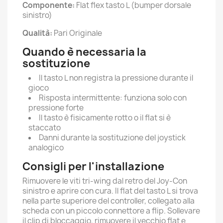
Componente:
Flat flex tasto L (bumper dorsale
sinistro)
Qualità:
Pari Originale
Quando è necessaria la
sostituzione
Il tasto L non registra la pressione durante il
gioco
Risposta intermittente: funziona solo con
pressione forte
Il tasto è fisicamente rotto o il flat si è
staccato
Danni durante la sostituzione del joystick
analogico
Consigli per l'installazione
Rimuovere le viti tri-wing dal retro del Joy-Con
sinistro e aprire con cura. Il flat del tasto L si trova
nella parte superiore del controller, collegato alla
scheda con un piccolo connettore a flip. Sollevare
il clip di bloccaggio, rimuovere il vecchio flat e