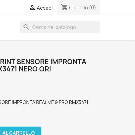
shopping_cart

Carrello
(0)
Accedi
search
PRINT SENSORE IMPRONTA
3471 NERO ORI
NSORE IMPRONTA REALME 9 PRO RMX3471
I AL CARRELLO