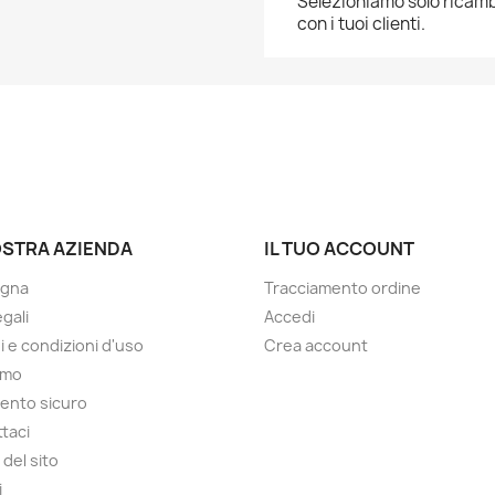
Selezioniamo solo ricambi
con i tuoi clienti.
OSTRA AZIENDA
IL TUO ACCOUNT
gna
Tracciamento ordine
gali
Accedi
i e condizioni d'uso
Crea account
amo
ento sicuro
taci
del sito
i