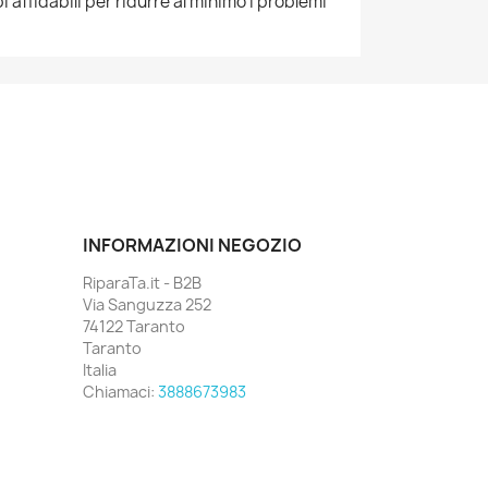
 affidabili per ridurre al minimo i problemi
INFORMAZIONI NEGOZIO
RiparaTa.it - B2B
Via Sanguzza 252
74122 Taranto
Taranto
Italia
Chiamaci:
3888673983