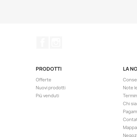
Facebook
Instagram
PRODOTTI
LA N
Offerte
Conse
Nuovi prodotti
Note le
Più venduti
Termin
Chi si
Pagam
Contat
Mappa 
Negoz