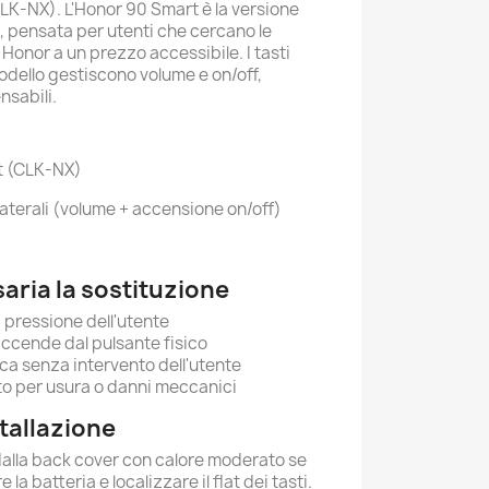
LK-NX). L'Honor 90 Smart è la versione
, pensata per utenti che cercano le
 Honor a un prezzo accessibile. I tasti
modello gestiscono volume e on/off,
nsabili.
t (CLK-NX)
 laterali (volume + accensione on/off)
ria la sostituzione
la pressione dell'utente
 accende dal pulsante fisico
ca senza intervento dell'utente
to per usura o danni meccanici
stallazione
dalla back cover con calore moderato se
la batteria e localizzare il flat dei tasti.