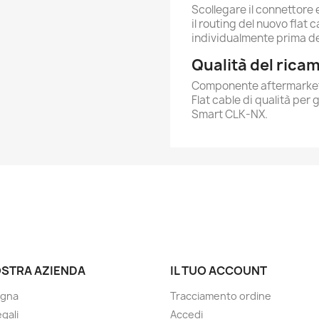
Scollegare il connettore 
il routing del nuovo flat 
individualmente prima de
Qualità del rica
Componente aftermarket 
Flat cable di qualità per 
Smart CLK-NX.
OSTRA AZIENDA
IL TUO ACCOUNT
gna
Tracciamento ordine
gali
Accedi