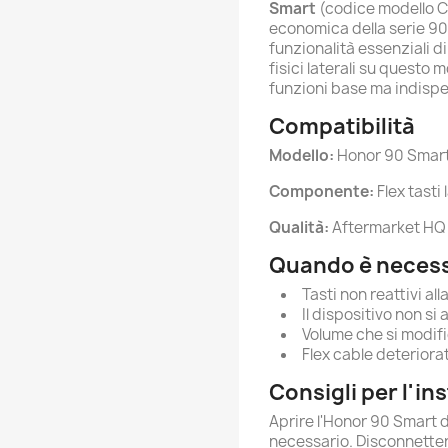
Smart
(codice modello C
economica della serie 90
funzionalità essenziali di
fisici laterali su questo 
funzioni base ma indispe
Compatibilità
Modello:
Honor 90 Smar
Componente:
Flex tasti
Qualità:
Aftermarket HQ
Quando è necessa
Tasti non reattivi al
Il dispositivo non si
Volume che si modifi
Flex cable deteriora
Consigli per l'in
Aprire l'Honor 90 Smart 
necessario. Disconnettere 