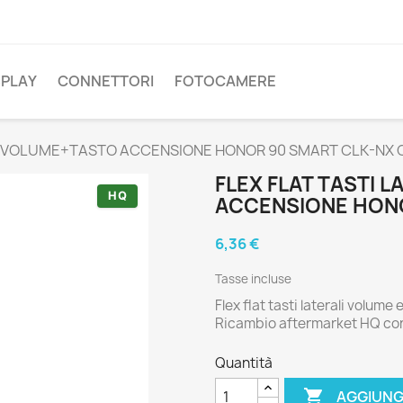
SPLAY
CONNETTORI
FOTOCAMERE
LI VOLUME+TASTO ACCENSIONE HONOR 90 SMART CLK-NX 
FLEX FLAT TASTI 
HQ
ACCENSIONE HONO
6,36 €
Tasse incluse
Flex flat tasti laterali volu
Ricambio aftermarket HQ con 
Quantità

AGGIUNG