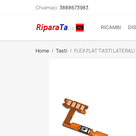
Chiamaci:
3888673983
RICAMBI
DI
Home
Tasti
FLEX FLAT TASTI LATERA