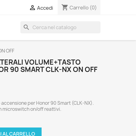
shopping_cart

Carrello
(0)
Accedi
search
ON OFF
LATERALI VOLUME+TASTO
R 90 SMART CLK-NX ON OFF
me e accensione per Honor 90 Smart (CLK-NX).
microswitch on/off reattivi.
I AL CARRELLO