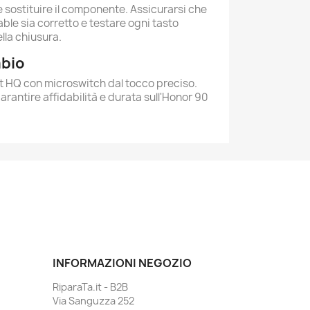
e sostituire il componente. Assicurarsi che
cable sia corretto e testare ogni tasto
lla chiusura.
mbio
HQ con microswitch dal tocco preciso.
garantire affidabilità e durata sull'Honor 90
INFORMAZIONI NEGOZIO
RiparaTa.it - B2B
Via Sanguzza 252