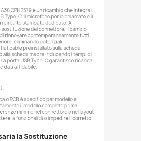
A38 CPH2579 e un ricambio che integra il
B Type-C, il microfono per le chiamate e il
n circuito stampato dedicato. A
 sostituzione del connettore, il cambio
 di rinnovare contemporaneamente tutti i
riore, eliminando potenziali
 flat cable preinstallato sulla scheda
o alla scheda madre, riducendo i tempi di
o. La porta USB Type-C garantisce ricarica
e dati affidabile.
9)
ca o PCB è specifico per modello e
entamente il modello completo prima
ferenze minime nel connettore o nel layout
e la funzionalità o impedire il corretto
aria la Sostituzione