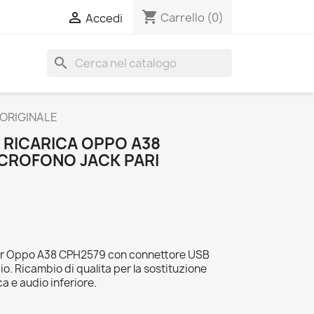
shopping_cart

Carrello
(0)
Accedi
search
ORIGINALE
RICARICA OPPO A38
CROFONO JACK PARI
per Oppo A38 CPH2579 con connettore USB
o. Ricambio di qualita per la sostituzione
ca e audio inferiore.