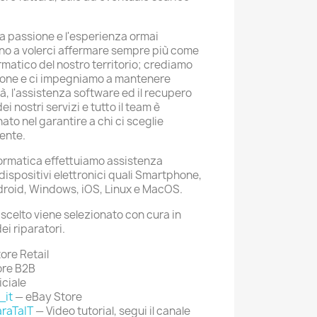
la passione e l'esperienza ormai
no a volerci affermare sempre più come
rmatico del nostro territorio; crediamo
zione e ci impegniamo a mantenere
tà, l'assistenza software ed il recupero
 nostri servizi e tutto il team è
o nel garantire a chi ci sceglie
ente.
formatica effettuiamo assistenza
ispositivi elettronici quali Smartphone,
droid, Windows, iOS, Linux e MacOS.
celto viene selezionato con cura in
ei riparatori.
ore Retail
ore B2B
iciale
_it
— eBay Store
raTaIT
— Video tutorial, segui il canale