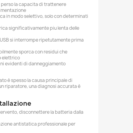
 perso la capacita di trattenere
alimentazione
arica in modo selettivo, solo con determinati
rica significativamente piu lenta delle
i USB si interrompe ripetutamente prima
ibilmente sporca con residui che
 elettrico
gni evidenti di danneggiamento
o è spesso la causa principale di
 un riparatore, una diagnosi accurata è
stallazione
tervento, disconnettere la batteria dalla
zione antistatica professionale per