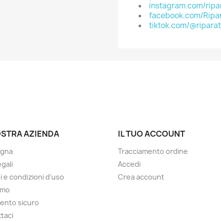
instagram.com/ripar
facebook.com/Ripar
tiktok.com/@riparat
OSTRA AZIENDA
IL TUO ACCOUNT
gna
Tracciamento ordine
gali
Accedi
i e condizioni d'uso
Crea account
amo
ento sicuro
taci