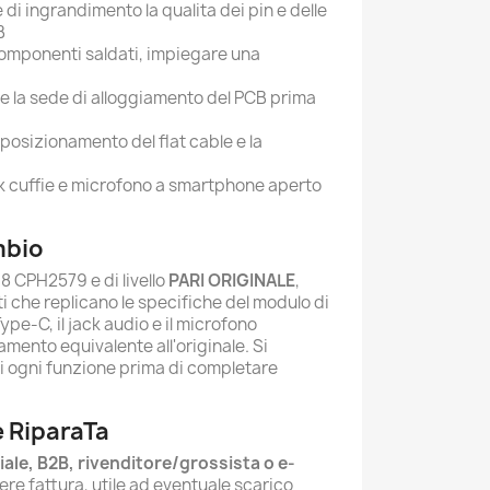
 di ingrandimento la qualita dei pin e delle
B
componenti saldati, impiegare una
e la sede di alloggiamento del PCB prima
o posizionamento del flat cable e la
ck cuffie e microfono a smartphone aperto
mbio
 CPH2579 e di livello
PARI ORIGINALE
,
 che replicano le specifiche del modulo di
ype-C, il jack audio e il microfono
mento equivalente all'originale. Si
i ogni funzione prima di completare
 RiparaTa
iale, B2B, rivenditore/grossista o e-
ere fattura, utile ad eventuale scarico