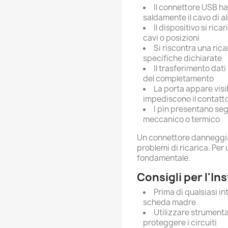
Il connettore USB ha
saldamente il cavo di 
Il dispositivo si ric
cavi o posizioni
Si riscontra una rica
specifiche dichiarate
Il trasferimento dat
del completamento
La porta appare vis
impediscono il contatto
I pin presentano se
meccanico o termico
Un connettore danneggiat
problemi di ricarica. Per
fondamentale.
Consigli per l'In
Prima di qualsiasi in
scheda madre
Utilizzare strumenta
proteggere i circuiti