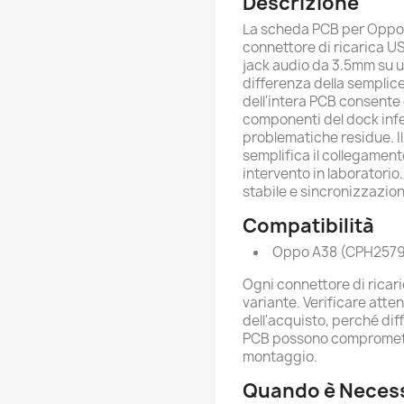
Descrizione
La scheda PCB per Oppo 
connettore di ricarica US
jack audio da 3.5mm su u
differenza della semplice
dell'intera PCB consente
componenti del dock infe
problematiche residue. Il
semplifica il collegament
intervento in laboratori
stabile e sincronizzazion
Compatibilità
Oppo A38 (CPH257
Ogni connettore di ricari
variante. Verificare att
dell'acquisto, perché dif
PCB possono comprometter
montaggio.
Quando è Necess