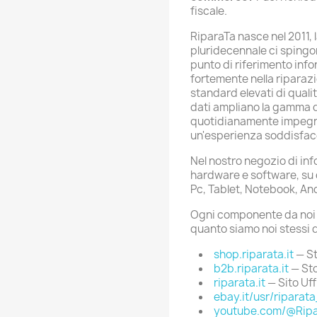
fiscale.
RiparaTa nasce nel 2011, 
pluridecennale ci spingo
punto di riferimento info
fortemente nella ripara
standard elevati di quali
dati ampliano la gamma dei
quotidianamente impegnat
un'esperienza soddisfac
Nel nostro negozio di in
hardware e software, su d
Pc, Tablet, Notebook, An
Ogni componente da noi s
quanto siamo noi stessi d
shop.riparata.it
— St
b2b.riparata.it
— St
riparata.it
— Sito Uff
ebay.it/usr/riparata
youtube.com/@Ripa