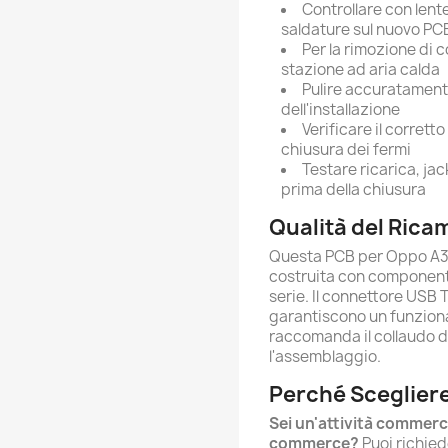
Controllare con lente
saldature sul nuovo PC
Per la rimozione di 
stazione ad aria calda
Pulire accuratament
dell'installazione
Verificare il corrett
chiusura dei fermi
Testare ricarica, ja
prima della chiusura
Qualità del Rica
Questa PCB per Oppo A38
costruita con componenti
serie. Il connettore USB T
garantiscono un funziona
raccomanda il collaudo d
l'assemblaggio.
Perché Scegliere
Sei un'attività commerc
commerce?
Puoi richied