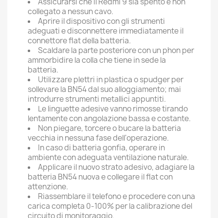
Assicurarsi che il Redmi 9 sia spento e non
collegato a nessun cavo.
Aprire il dispositivo con gli strumenti
adeguati e disconnettere immediatamente il
connettore flat della batteria.
Scaldare la parte posteriore con un phon per
ammorbidire la colla che tiene in sede la
batteria.
Utilizzare plettri in plastica o spudger per
sollevare la BN54 dal suo alloggiamento; mai
introdurre strumenti metallici appuntiti.
Le linguette adesive vanno rimosse tirando
lentamente con angolazione bassa e costante.
Non piegare, torcere o bucare la batteria
vecchia in nessuna fase dell'operazione.
In caso di batteria gonfia, operare in
ambiente con adeguata ventilazione naturale.
Applicare il nuovo strato adesivo, adagiare la
batteria BN54 nuova e collegare il flat con
attenzione.
Riassemblare il telefono e procedere con una
carica completa 0-100% per la calibrazione del
circuito di monitoraggio.