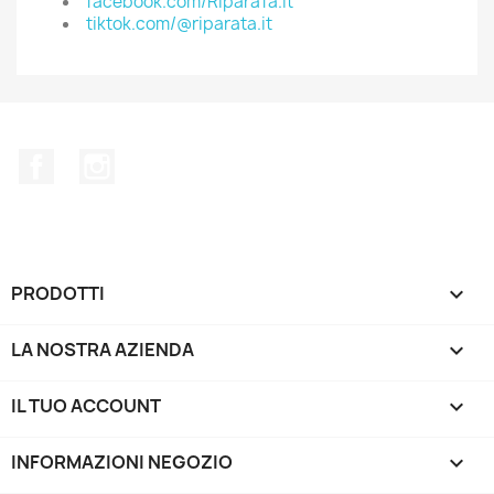
facebook.com/RiparaTa.it
tiktok.com/@riparata.it
Facebook
Instagram
PRODOTTI

LA NOSTRA AZIENDA

IL TUO ACCOUNT

INFORMAZIONI NEGOZIO
keyboard_arrow_down