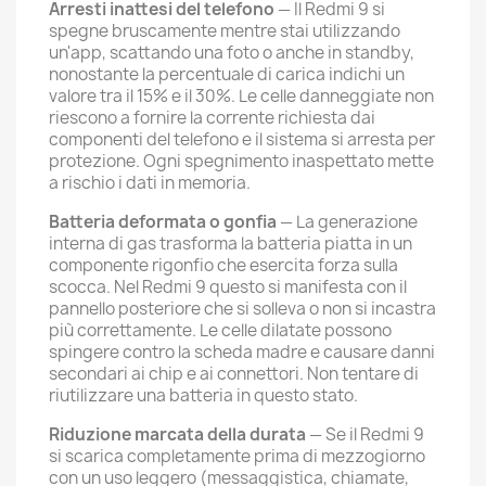
Arresti inattesi del telefono
— Il Redmi 9 si
spegne bruscamente mentre stai utilizzando
un'app, scattando una foto o anche in standby,
nonostante la percentuale di carica indichi un
valore tra il 15% e il 30%. Le celle danneggiate non
riescono a fornire la corrente richiesta dai
componenti del telefono e il sistema si arresta per
protezione. Ogni spegnimento inaspettato mette
a rischio i dati in memoria.
Batteria deformata o gonfia
— La generazione
interna di gas trasforma la batteria piatta in un
componente rigonfio che esercita forza sulla
scocca. Nel Redmi 9 questo si manifesta con il
pannello posteriore che si solleva o non si incastra
più correttamente. Le celle dilatate possono
spingere contro la scheda madre e causare danni
secondari ai chip e ai connettori. Non tentare di
riutilizzare una batteria in questo stato.
Riduzione marcata della durata
— Se il Redmi 9
si scarica completamente prima di mezzogiorno
con un uso leggero (messaggistica, chiamate,