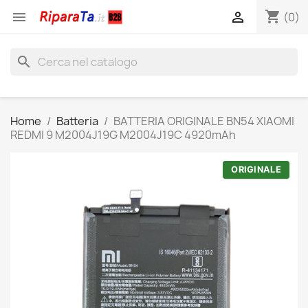
shopping_cart


(0)
search
Home
Batteria
BATTERIA ORIGINALE BN54 XIAOMI
REDMI 9 M2004J19G M2004J19C 4920mAh
ORIGINALE