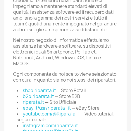
crediamo fortemente nella riparazione e ci
impegniamo a mantenere standard elevati di
qualità, l'assistenza software ed il recupero dati
ampliano la gamma dei nostri servizi e tutto il
team è quotidianamente impegnato nel garantire
a chi ci sceglie un'esperienza soddisfacente.
Nel nostro negozio di informatica effettuiamo
assistenza hardware e software, su dispositivi
elettronici quali Smartphone, Pc, Tablet,
Notebook, Android, Windows, iOS, Linux e
MacOS.
Ogni componente da noi scelto viene selezionato
con cura in quanto siamo noi stessi dei riparatori.
shop.riparata.it
— Store Retail
b2b.riparata.it
— Store B2B
riparata.it
— Sito Ufficiale
ebay.it/usr/riparata_it
— eBay Store
youtube.com/@RiparaTaIT
— Video tutorial,
segui il canale
instagram.com/riparata.it