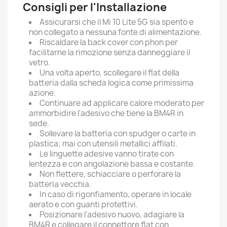
Consigli per l'Installazione
Assicurarsi che il Mi 10 Lite 5G sia spento e
non collegato a nessuna fonte di alimentazione.
Riscaldare la back cover con phon per
facilitarne la rimozione senza danneggiare il
vetro.
Una volta aperto, scollegare il flat della
batteria dalla scheda logica come primissima
azione.
Continuare ad applicare calore moderato per
ammorbidire l'adesivo che tiene la BM4R in
sede.
Sollevare la batteria con spudger o carte in
plastica; mai con utensili metallici affilati.
Le linguette adesive vanno tirate con
lentezza e con angolazione bassa e costante.
Non flettere, schiacciare o perforare la
batteria vecchia.
In caso di rigonfiamento, operare in locale
aerato e con guanti protettivi.
Posizionare l'adesivo nuovo, adagiare la
BM4R e collegare il connettore flat con