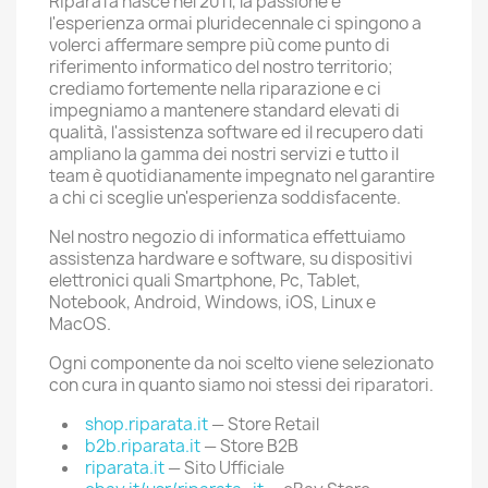
RiparaTa nasce nel 2011, la passione e
l'esperienza ormai pluridecennale ci spingono a
volerci affermare sempre più come punto di
riferimento informatico del nostro territorio;
crediamo fortemente nella riparazione e ci
impegniamo a mantenere standard elevati di
qualità, l'assistenza software ed il recupero dati
ampliano la gamma dei nostri servizi e tutto il
team è quotidianamente impegnato nel garantire
a chi ci sceglie un'esperienza soddisfacente.
Nel nostro negozio di informatica effettuiamo
assistenza hardware e software, su dispositivi
elettronici quali Smartphone, Pc, Tablet,
Notebook, Android, Windows, iOS, Linux e
MacOS.
Ogni componente da noi scelto viene selezionato
con cura in quanto siamo noi stessi dei riparatori.
shop.riparata.it
— Store Retail
b2b.riparata.it
— Store B2B
riparata.it
— Sito Ufficiale