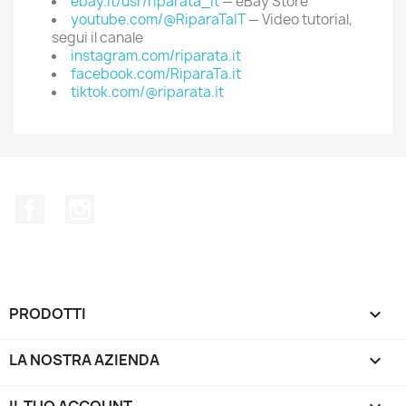
ebay.it/usr/riparata_it
— eBay Store
youtube.com/@RiparaTaIT
— Video tutorial,
segui il canale
instagram.com/riparata.it
facebook.com/RiparaTa.it
tiktok.com/@riparata.it
Facebook
Instagram
PRODOTTI

LA NOSTRA AZIENDA

IL TUO ACCOUNT