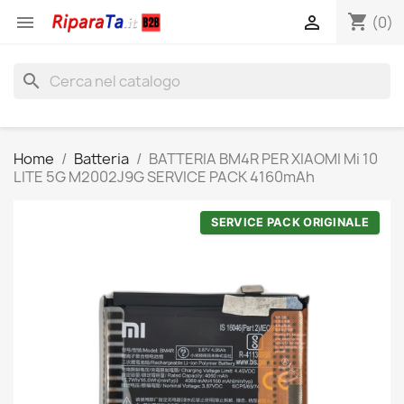
shopping_cart


(0)
search
Home
Batteria
BATTERIA BM4R PER XIAOMI Mi 10
LITE 5G M2002J9G SERVICE PACK 4160mAh
SERVICE PACK ORIGINALE