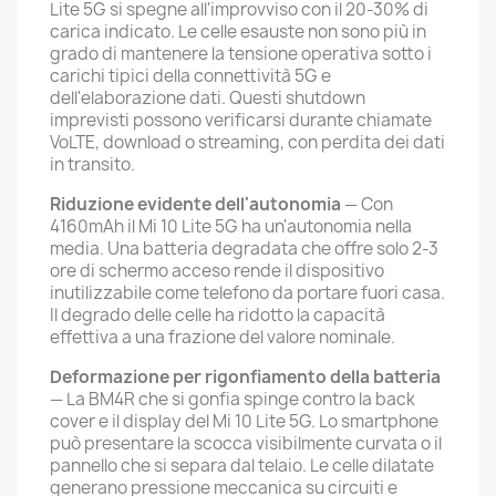
Lite 5G si spegne all'improvviso con il 20-30% di
carica indicato. Le celle esauste non sono più in
grado di mantenere la tensione operativa sotto i
carichi tipici della connettività 5G e
dell'elaborazione dati. Questi shutdown
imprevisti possono verificarsi durante chiamate
VoLTE, download o streaming, con perdita dei dati
in transito.
Riduzione evidente dell'autonomia
— Con
4160mAh il Mi 10 Lite 5G ha un'autonomia nella
media. Una batteria degradata che offre solo 2-3
ore di schermo acceso rende il dispositivo
inutilizzabile come telefono da portare fuori casa.
Il degrado delle celle ha ridotto la capacità
effettiva a una frazione del valore nominale.
Deformazione per rigonfiamento della batteria
— La BM4R che si gonfia spinge contro la back
cover e il display del Mi 10 Lite 5G. Lo smartphone
può presentare la scocca visibilmente curvata o il
pannello che si separa dal telaio. Le celle dilatate
generano pressione meccanica su circuiti e