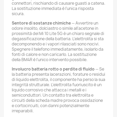
connettori, rischiando di causare guasti a catena.
La sostituzione immediata è l'unica risposta
sicura.
Sentore di sostanze chimiche
— Avvertire un
odore insolito, dolciastro o simile all'acetone in
prossimità del Mi 10 Lite 5G è un chiaro segnale di
degassificazione della batteria. L'elettrolita si sta
decomponendo e i vapori rilasciati sono nocivi.
Spegnere il telefono immediatamente, isolarlo da
fonti di calore e non caricarlo. La sostituzione
della BM4R è l'unico intervento possibile.
Involucro batteria rotto o perdite di fluido
— Se
la batteria presenta lacerazioni, forature o residui
di liquido elettrolita, il componente ha perso la sua
integrità strutturale. L'elettrolita fuoriuscito è un
liquido corrosivo che attacca i metalli e i
semiconduttori. Un contatto tra elettrolita e
circuiti della scheda madre provoca ossidazione
e cortocircuiti, con danni potenzialmente
irreparabili.