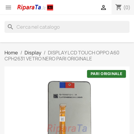
shopping_cart


(0)
search
Home
Display
DISPLAY LCD TOUCH OPPO A60
CPH2631 VETRO NERO PARI ORIGINALE
PARI ORIGINALE