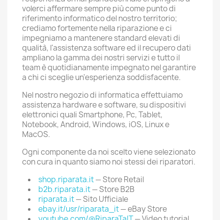
volerci affermare sempre più come punto di
riferimento informatico del nostro territorio;
crediamo fortemente nella riparazione e ci
impegniamo a mantenere standard elevati di
qualità, l'assistenza software ed il recupero dati
ampliano la gamma dei nostri servizi e tutto il
team è quotidianamente impegnato nel garantire
a chi ci sceglie un'esperienza soddisfacente.
Nel nostro negozio di informatica effettuiamo
assistenza hardware e software, su dispositivi
elettronici quali Smartphone, Pc, Tablet,
Notebook, Android, Windows, iOS, Linux e
MacOS.
Ogni componente da noi scelto viene selezionato
con cura in quanto siamo noi stessi dei riparatori.
shop.riparata.it
— Store Retail
b2b.riparata.it
— Store B2B
riparata.it
— Sito Ufficiale
ebay.it/usr/riparata_it
— eBay Store
youtube.com/@RiparaTaIT
— Video tutorial,