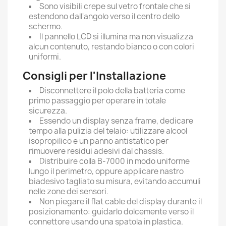
Sono visibili crepe sul vetro frontale che si
estendono dall'angolo verso il centro dello
schermo.
Il pannello LCD si illumina ma non visualizza
alcun contenuto, restando bianco o con colori
uniformi.
Consigli per l'Installazione
Disconnettere il polo della batteria come
primo passaggio per operare in totale
sicurezza.
Essendo un display senza frame, dedicare
tempo alla pulizia del telaio: utilizzare alcool
isopropilico e un panno antistatico per
rimuovere residui adesivi dal chassis.
Distribuire colla B-7000 in modo uniforme
lungo il perimetro, oppure applicare nastro
biadesivo tagliato su misura, evitando accumuli
nelle zone dei sensori.
Non piegare il flat cable del display durante il
posizionamento: guidarlo dolcemente verso il
connettore usando una spatola in plastica.