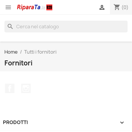
shopping_cart


(0)
search
Home
Tutti i fornitori
Fornitori
Facebook
Instagram
PRODOTTI
