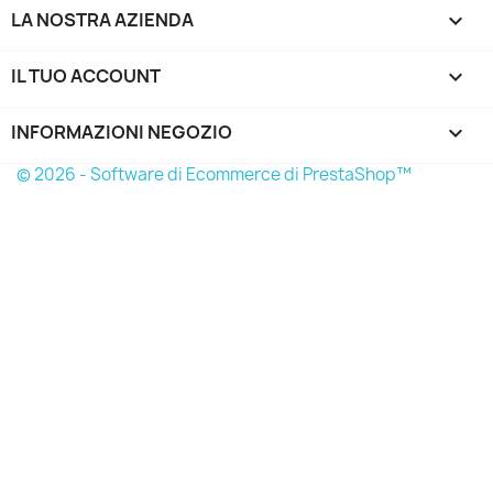
LA NOSTRA AZIENDA

IL TUO ACCOUNT

INFORMAZIONI NEGOZIO
keyboard_arrow_down
© 2026 - Software di Ecommerce di PrestaShop™