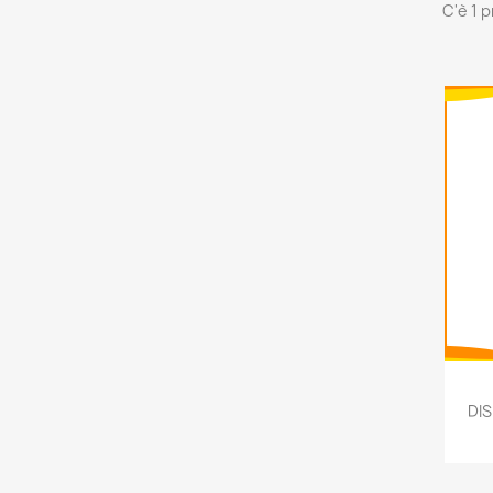
C'è 1 
DIS