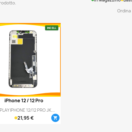
prodotto.
Ordina 
INCELL
iPhone 12 / 12 Pro
Anteprima

PLAY IPHONE 12/12 PRO JK...
21,95 €
