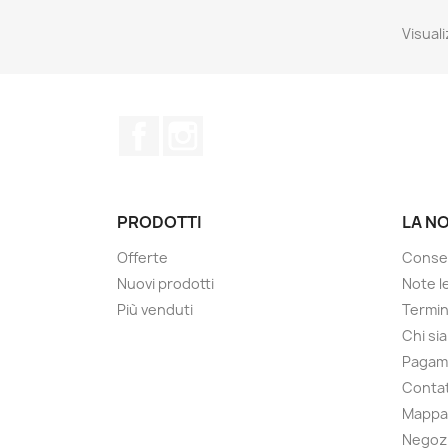
Visuali
Facebook
Instagram
PRODOTTI
LA N
Offerte
Conse
Nuovi prodotti
Note le
Più venduti
Termin
Chi si
Pagam
Contat
Mappa 
Negoz