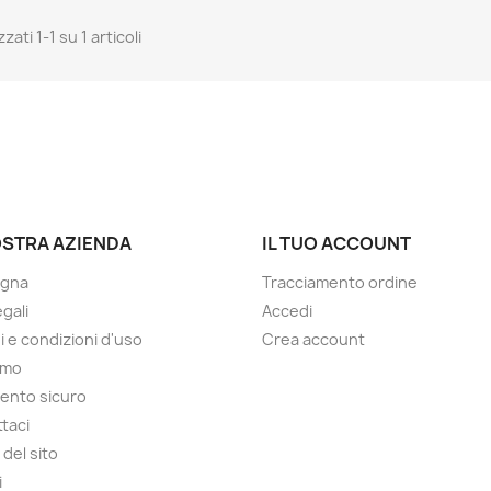
zzati 1-1 su 1 articoli
OSTRA AZIENDA
IL TUO ACCOUNT
gna
Tracciamento ordine
gali
Accedi
i e condizioni d'uso
Crea account
amo
ento sicuro
taci
del sito
i