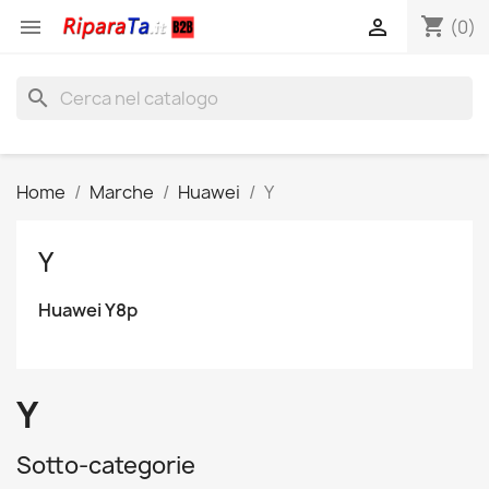
shopping_cart


(0)
search
Home
Marche
Huawei
Y
Y
Huawei Y8p
Y
Sotto-categorie