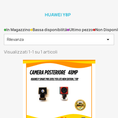
HUAWEI Y8P
In Magazzino
Bassa disponibilità
Ultimo pezzo
Non Disponi

Rilevanza
Visualizzati 1-1 su 1 articoli