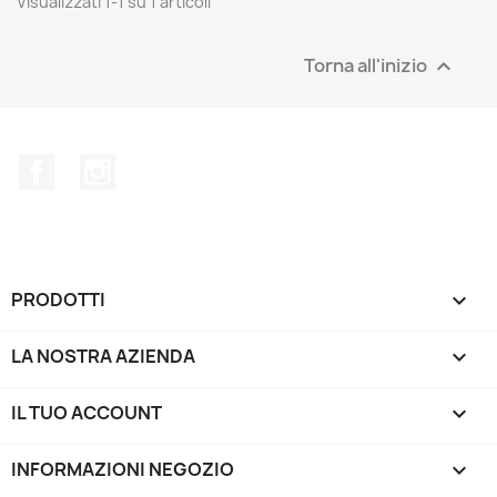
Visualizzati 1-1 su 1 articoli
Torna all'inizio

Facebook
Instagram
PRODOTTI

LA NOSTRA AZIENDA

IL TUO ACCOUNT

INFORMAZIONI NEGOZIO
keyboard_arrow_down