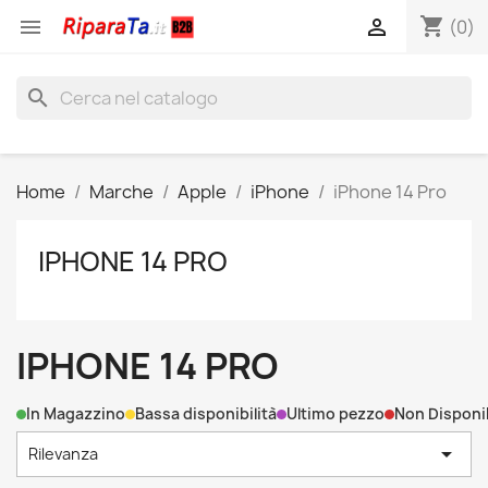
shopping_cart


(0)
search
Home
Marche
Apple
iPhone
iPhone 14 Pro
IPHONE 14 PRO
IPHONE 14 PRO
In Magazzino
Bassa disponibilità
Ultimo pezzo
Non Disponi

Rilevanza